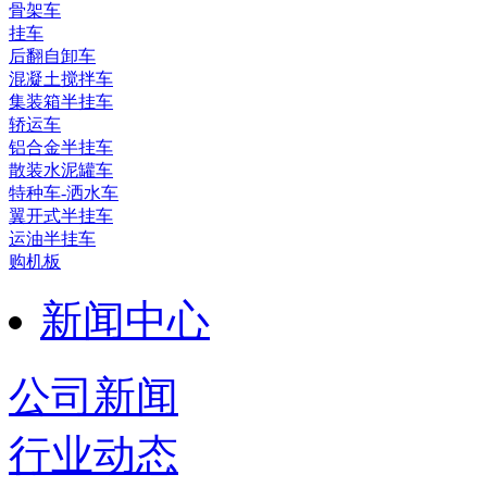
骨架车
挂车
后翻自卸车
混凝土搅拌车
集装箱半挂车
轿运车
铝合金半挂车
散装水泥罐车
特种车-洒水车
翼开式半挂车
运油半挂车
购机板
新闻中心
公司新闻
行业动态