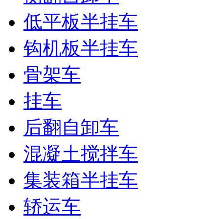
低平板半挂车
钩机板半挂车
骨架车
挂车
后翻自卸车
混凝土搅拌车
集装箱半挂车
轿运车