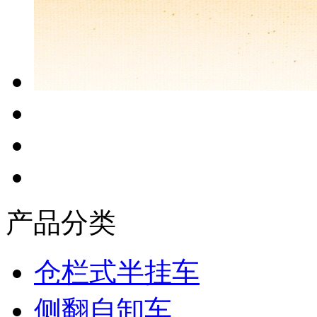
产品分类
仓栏式半挂车
侧翻自卸车