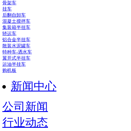
骨架车
挂车
后翻自卸车
混凝土搅拌车
集装箱半挂车
轿运车
铝合金半挂车
散装水泥罐车
特种车-洒水车
翼开式半挂车
运油半挂车
购机板
新闻中心
公司新闻
行业动态