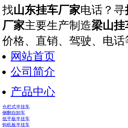
找
山东挂车厂家
电话？寻
厂家
主要生产制造
梁山挂
价格、直销、驾驶、电话
网站首页
公司简介
产品中心
仓栏式半挂车
侧翻自卸车
低平板半挂车
钩机板半挂车