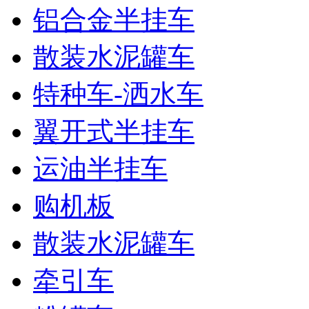
铝合金半挂车
散装水泥罐车
特种车-洒水车
翼开式半挂车
运油半挂车
购机板
散装水泥罐车
牵引车